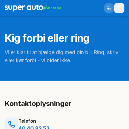
Åbent nu
Kig forbi eller ring
Vi er klar til at hjælpe dig med din bil. Ring, skriv
eller kør forbi - vi bider ikke.
Kontaktoplysninger
Telefon
40 40 82 52