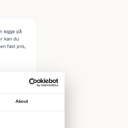
an kigge på
er kan du
en fast pris,
About