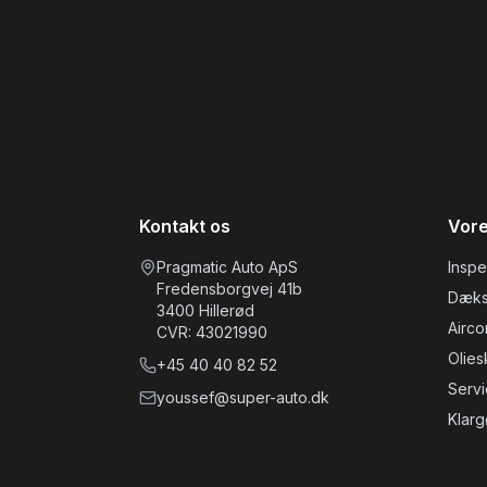
Kontakt os
Vore
Pragmatic Auto ApS
Inspe
Fredensborgvej 41b
Dæks
3400
Hillerød
Airco
CVR:
43021990
Oliesk
+45
40 40 82 52
Servi
youssef@super-auto.dk
Klarg