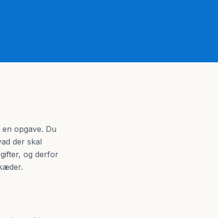
u en opgave. Du
ad der skal
ifter, og derfor
skæder.