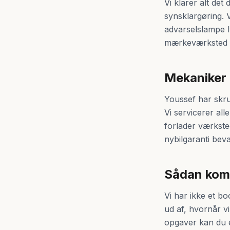
Vi klarer alt det 
synsklargøring. V
advarselslampe l
mærkeværksted ti
Mekaniker t
Youssef har skru
Vi servicerer all
forlader værkstede
nybilgaranti beva
Sådan kom
Vi har ikke et bo
ud af, hvornår v
opgaver kan du e