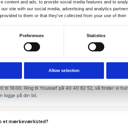
e content and ads, to provide social media features and to analy
Inspektion
 our site with our social media, advertising and analytics partn
n
Olieskift
fejlfinding
 provided to them or that they’ve collected from your use of their
Preferences
Statistics
tillede spørgsmål
Allow selection
eg en mekaniker i Hillerød?
gger på Fredensborgvej 41b, 3400 Hillerød, med åbent man
0 til 18:00. Ring til Youssef på 40 40 82 52, så finder vi hurt
 kigge på din bil.
to et mærkeværksted?