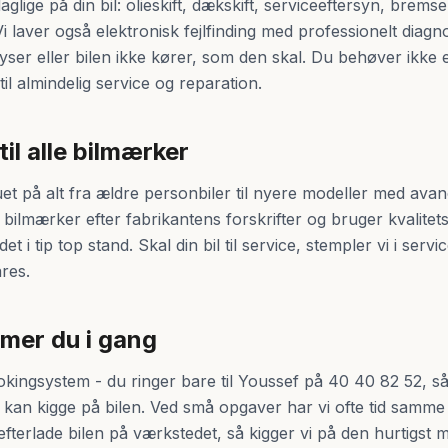
daglige på din bil: olieskift, dækskift, serviceeftersyn, brems
i laver også elektronisk fejlfinding med professionelt diag
yser eller bilen ikke kører, som den skal. Du behøver ikke e
l almindelig service og reparation.
il alle bilmærker
et på alt fra ældre personbiler til nyere modeller med avan
e bilmærker efter fabrikantens forskrifter og bruger kvalitetsd
t i tip top stand. Skal din bil til service, stempler vi i serv
res.
mer du i gang
okingsystem - du ringer bare til Youssef på 40 40 82 52, så 
i kan kigge på bilen. Ved små opgaver har vi ofte tid samme
fterlade bilen på værkstedet, så kigger vi på den hurtigst 