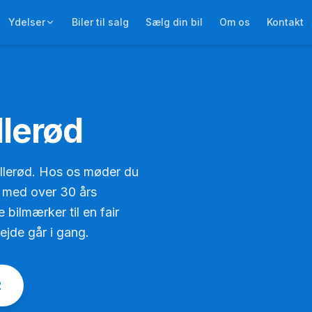
Ydelser
Biler til salg
Sælg din bil
Om os
Kontakt
llerød
illerød. Hos os møder du
 med over 30 års
e bilmærker til en fair
bejde går i gang.
2