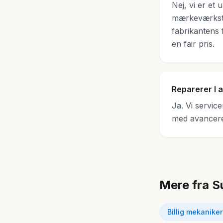
Nej, vi er et
mærkeværksted 
fabrikantens f
en fair pris.
Reparerer I 
Ja. Vi servic
med avancere
Mere fra Su
Billig mekaniker 