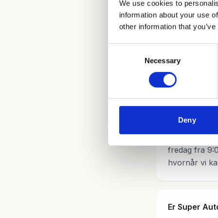
We use cookies to personalis
information about your use of
Serviceeftersy
other information that you’ve
Consent
Necessary
Selection
Ofte s
Deny
Hvor finder j
Super Auto li
fredag fra 9:0
hvornår vi kan
Er Super Au