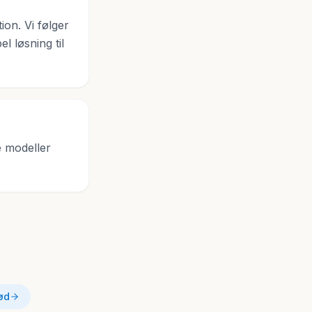
ion. Vi følger
l løsning til
e modeller
rød