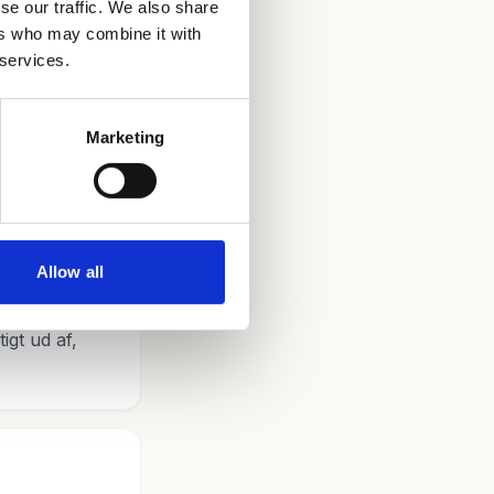
se our traffic. We also share
 og
ers who may combine it with
 services.
Marketing
Allow all
dag til
igt ud af,