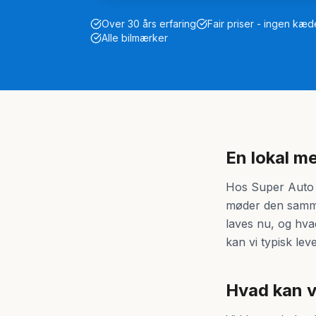
Over 30 års erfaring
Fair priser - ingen kæd
Alle bilmærker
En lokal m
Hos Super Auto p
møder den samme 
laves nu, og hva
kan vi typisk lev
Hvad kan v