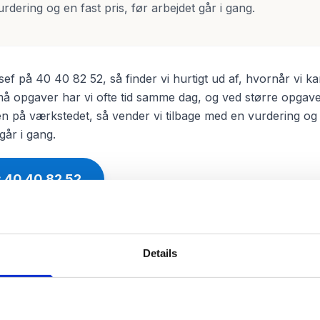
rdering og en fast pris, før arbejdet går i gang.
ssef på 40 40 82 52, så finder vi hurtigt ud af, hvornår vi k
må opgaver har vi ofte tid samme dag, og ved større opgav
len på værkstedet, så vender vi tilbage med en vurdering og 
går i gang.
:
40 40 82 52
Details
 ydelser