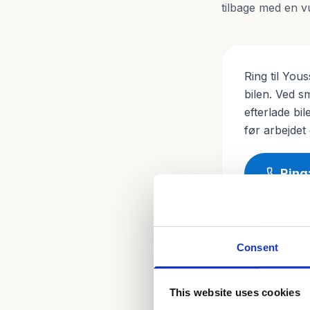
tilbage med en vu
Ring til You
bilen. Ved s
efterlade bi
før arbejdet 
Ring
Consent
Relaterede
This website uses cookies