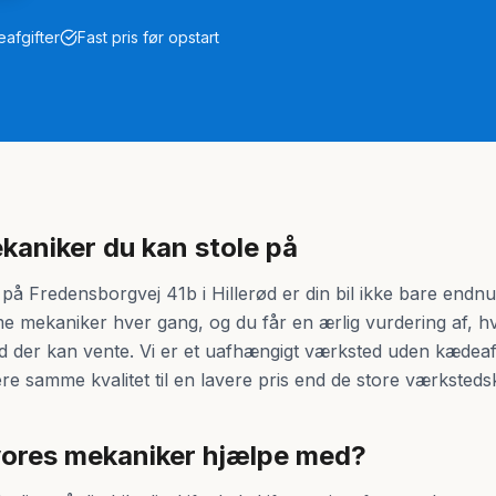
eafgifter
Fast pris før opstart
ekaniker du kan stole på
å Fredensborgvej 41b i Hillerød er din bil ikke bare endn
mekaniker hver gang, og du får en ærlig vurdering af, hv
d der kan vente. Vi er et uafhængigt værksted uden kædeafg
ere samme kvalitet til en lavere pris end de store værksted
ores mekaniker hjælpe med?