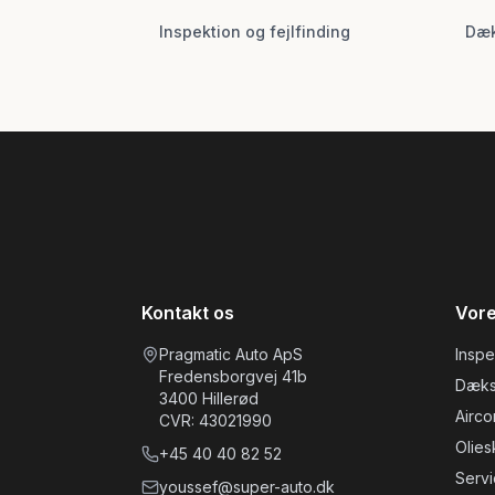
Inspektion og fejlfinding
Dæk
Kontakt os
Vore
Pragmatic Auto ApS
Inspe
Fredensborgvej 41b
Dæks
3400
Hillerød
Airco
CVR:
43021990
Oliesk
+45
40 40 82 52
Servi
youssef@super-auto.dk