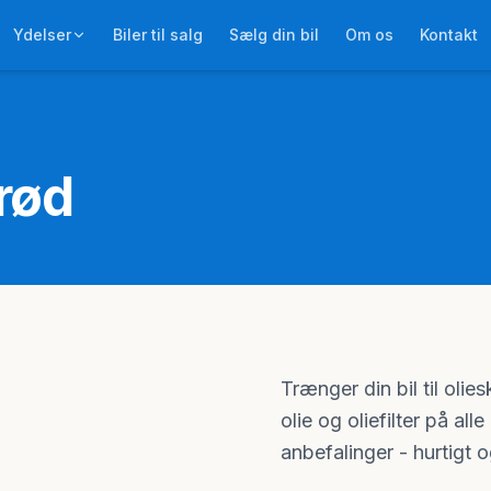
Ydelser
Biler til salg
Sælg din bil
Om os
Kontakt
erød
Trænger din bil til olies
olie og oliefilter på al
anbefalinger - hurtigt og 