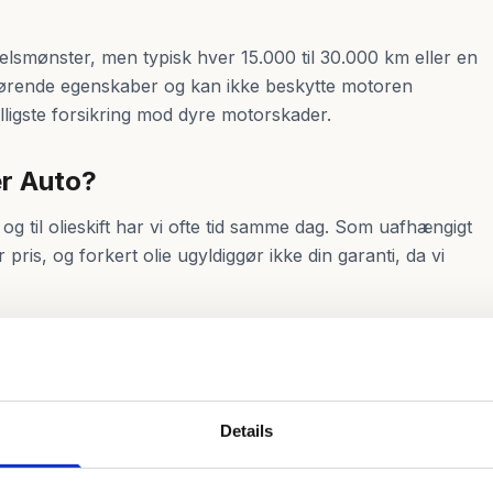
lsmønster, men typisk hver 15.000 til 30.000 km eller en
mørende egenskaber og kan ikke beskytte motoren
billigste forsikring mod dyre motorskader.
er Auto?
 og til olieskift har vi ofte tid samme dag. Som uafhængigt
pris, og forkert olie ugyldiggør ikke din garanti, da vi
Inspektion og fejlf
ftersyn
Tjek om din bil har an
Details