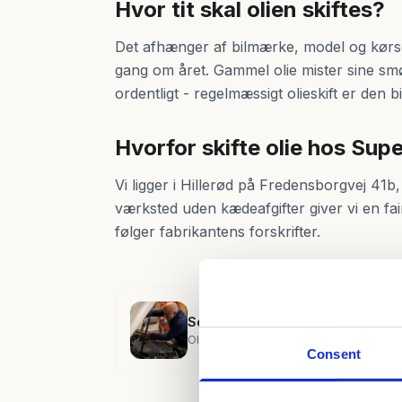
Hvor tit skal olien skiftes?
Det afhænger af bilmærke, model og kørse
gang om året. Gammel olie mister sine s
ordentligt - regelmæssigt olieskift er den 
Hvorfor skifte olie hos Sup
Vi ligger i Hillerød på Fredensborgvej 41b,
værksted uden kædeafgifter giver vi en fair 
følger fabrikantens forskrifter.
Serviceeftersyn
Olieskift er inkluderet i et fuldt servicee
Consent