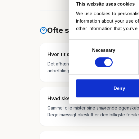
This website uses cookies
We use cookies to personalis
information about your use of
other information that you’ve
Ofte stillede spørgsmål
Consent
Necessary
Selection
Hvor tit skal olien skiftes?
Det afhænger af bilmærke, model og kørselsmø
anbefalinger for netop din bil.
Deny
Hvad sker der hvis jeg kører for læng
Gammel olie mister sine smørende egenskaber
Regelmæssigt olieskift er den billigste forsi