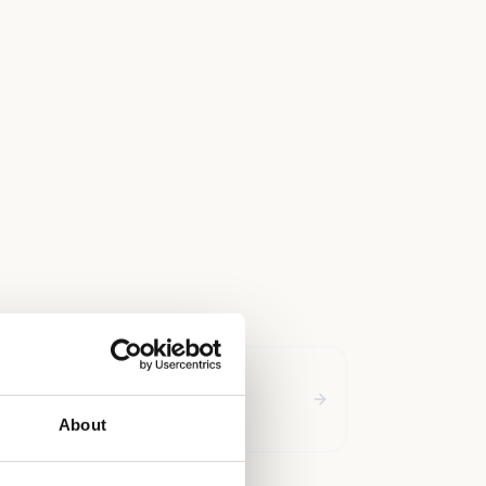
inding
dre problemer der bør løses
About