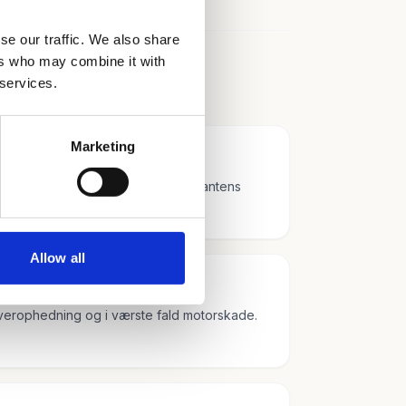
se our traffic. We also share
ers who may combine it with
 services.
Marketing
ng om året. Vi følger altid fabrikantens
Allow all
 overophedning og i værste fald motorskade.