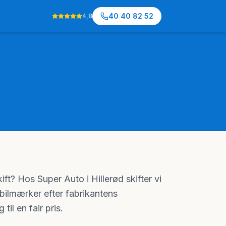
40 40 82 52
4,8
kift? Hos Super Auto i Hillerød skifter vi
le bilmærker efter fabrikantens
til en fair pris.