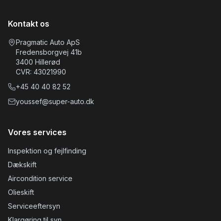
Kontakt os
Pragmatic Auto ApS
Fredensborgvej 41b
3400
Hillerød
CVR:
43021990
+45
40 40 82 52
youssef@super-auto.dk
Vores services
Inspektion og fejlfinding
Dækskift
Aircondition service
Olieskift
Serviceeftersyn
Klargøring til syn