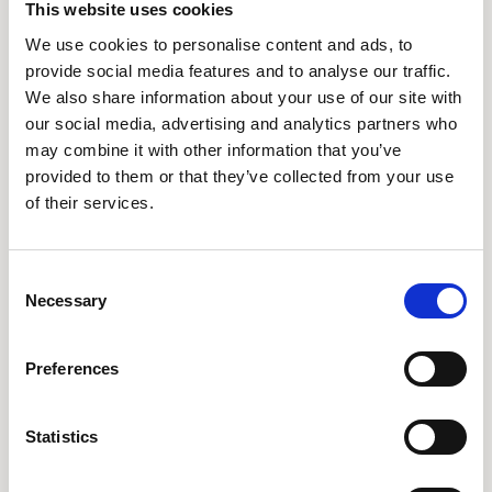
This website uses cookies
Ofte stillede spørgsmål
We use cookies to personalise content and ads, to
provide social media features and to analyse our traffic.
We also share information about your use of our site with
our social media, advertising and analytics partners who
Hvad betyder slør i rattet?
may combine it with other information that you’ve
Slør betyder, at du kan dreje rattet et stykke, før
provided to them or that they’ve collected from your use
of their services.
hjulene reagerer. Det skyldes ofte slidte
styrekugler eller styrehus og bør udbedres, da
det forringer styringen og sikkerheden.
Consent
Necessary
Selection
Hvorfor trækker bilen til siden?
Preferences
Det kan skyldes forkert hjulindstilling, slidt
styretøj eller uens dæktryk. Ring til os, så finder
Statistics
vi årsagen og giver dig en fast pris på at udbedre
det.