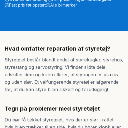
Fast pris før opstart
Alle bilmærker
Hvad omfatter reparation af styretøj?
Styretøjet består blandt andet af styrekugler, styrehus,
styrestang og servostyring. Vi finder slidte dele,
udskifter dem og kontrollerer, at styringen er præcis
og uden slør. Et velfungerende styretøj er afgørende
for, at du kan styre bilen sikkert og forudsigeligt.
Tegn på problemer med styretøjet
Du bør få tjekket styretøjet, hvis der er slør i rattet,
hvis bilen trækker til en side, hvis du hører klonk eller