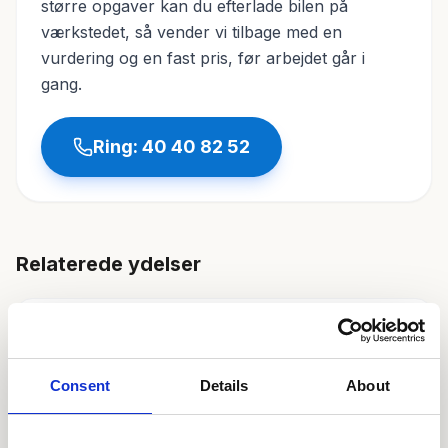
større opgaver kan du efterlade bilen på
værkstedet, så vender vi tilbage med en
vurdering og en fast pris, før arbejdet går i
gang.
Ring:
40 40 82 52
Relaterede ydelser
Dækskift
Consent
Details
About
Klargøring til syn