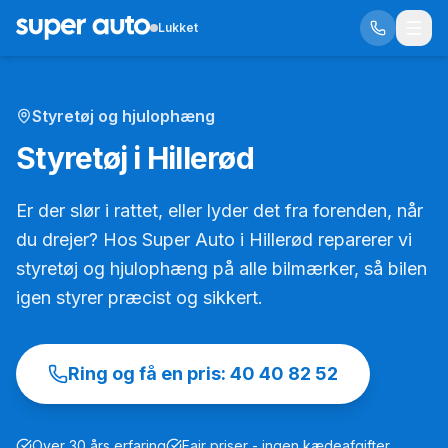
Lukket
Styretøj og hjulophæng
Styretøj i Hillerød
Er der slør i rattet, eller lyder det fra forenden, når
du drejer? Hos Super Auto i Hillerød reparerer vi
styretøj og hjulophæng på alle bilmærker, så bilen
igen styrer præcist og sikkert.
Ring og få en pris:
40 40 82 52
Over 30 års erfaring
Fair priser - ingen kædeafgifter